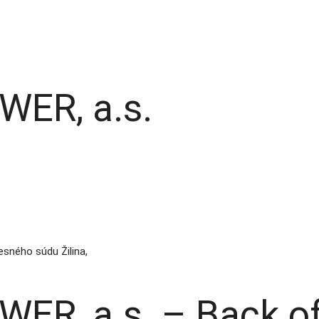
WER, a.s.
sného súdu Žilina,
ER, a.s. – Back of