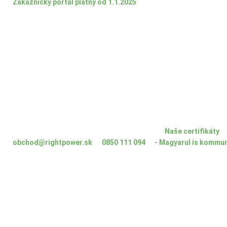
Zákaznícky portál platný od 1.1.2025
Naše certifikáty
obchod@rightpower.sk
0850 111 094
- Magyarul is kommun