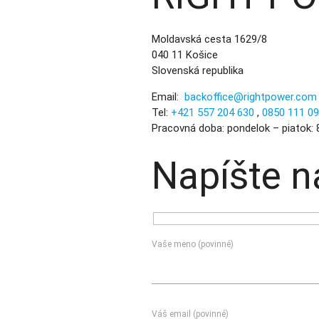
Moldavská cesta 1629/8
040 11 Košice
Slovenská republika
Email:
backoffice@rightpower.com
Tel:
+421 557 204 630
,
0850 111 0
Pracovná doba: pondelok – piatok: 8
Napíšte 
Vaše meno (povinné)
Váš email (povinné)